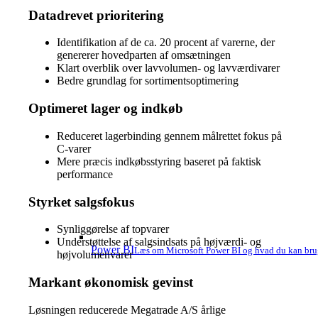
Datadrevet prioritering
Identifikation af de ca. 20 procent af varerne, der
genererer hovedparten af omsætningen
Klart overblik over lavvolumen- og lavværdivarer
Bedre grundlag for sortimentsoptimering
Optimeret lager og indkøb
Reduceret lagerbinding gennem målrettet fokus på
C-varer
Mere præcis indkøbsstyring baseret på faktisk
performance
Styrket salgsfokus
Synliggørelse af topvarer
Understøttelse af salgsindsats på højværdi- og
Power BI
Læs om Microsoft Power BI og hvad du kan brug
højvolumenvarer
Markant økonomisk gevinst
Løsningen reducerede Megatrade A/S årlige