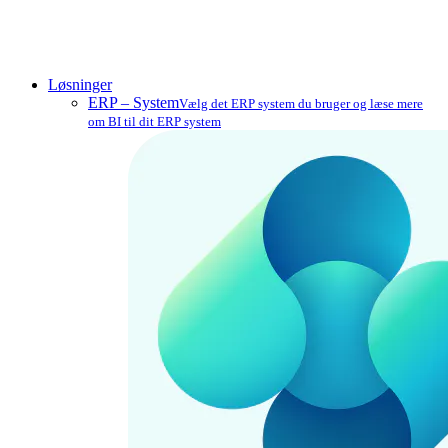
Close
Løsninger
Menu
ERP – System
Vælg det ERP system du bruger og læse mere
om BI til dit ERP system