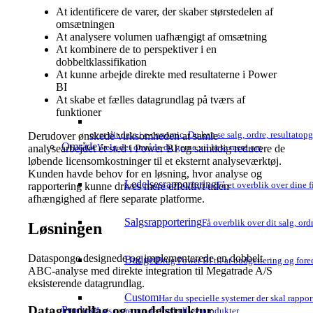
At identificere de varer, der skaber størstedelen af
omsætningen
At analysere volumen uafhængigt af omsætning
At kombinere de to perspektiver i en
dobbeltklassifikation
At kunne arbejde direkte med resultaterne i Power
BI
At skabe et fælles datagrundlag på tværs af
funktioner
over dit data i e-conomic. Du kan se salg, ordre, resultatop
Derudover ønskede virksomheden at samle
Område
Vælg det område du gerne vil læse mere om
analysearbejdet ét sted i Power BI og samtidig reducere de
løbende licensomkostninger til et eksternt analyseværktøj.
Kunden havde behov for en løsning, hvor analyse og
Ledelsesrapportering
Få et overblik over dine f
rapportering kunne drives mere effektivt uden
afhængighed af flere separate platforme.
Salgsrapportering
Få overblik over dit salg, ord
Løsningen
Datasponge designede og implementerede en dobbelt
Budget
Brug Power BI til at budgettering og forec
ABC-analyse med direkte integration til Megatrade A/S
eksisterende datagrundlag.
Custom
Har du specielle systemer der skal rapport
Datagrundlag og modelstruktur
Produkt
Læs mere om de forskellige produkter