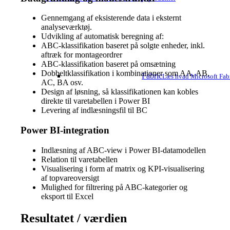
Gennemgang af eksisterende data i eksternt
analyseværktøj.
Udvikling af automatisk beregning af:
ABC-klassifikation baseret på solgte enheder, inkl.
aftræk for montageordrer
ABC-klassifikation baseret på omsætning
Dobbeltklassifikation i kombinationer som AA, AB,
Fabric
Læs hvad Microsoft Fabr
AC, BA osv.
Design af løsning, så klassifikationen kan kobles
direkte til varetabellen i Power BI
Levering af indlæsningsfil til BC
Power BI-integration
Indlæsning af ABC-view i Power BI-datamodellen
Relation til varetabellen
Visualisering i form af matrix og KPI-visualisering
af topvareoversigt
Mulighed for filtrering på ABC-kategorier og
eksport til Excel
Resultatet / værdien