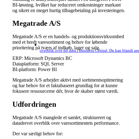
BI-løsning, hvilket har reduceret omkostninger markant
og sikret en meget hurtig tilbagebetaling på investeringen.
Megatrade A/S
Megatrade A/S er en handels- og produktionsvirksomhed
med et bredt varesortiment og behov for løbende
prioritering på tværs af indkøb, lager og salg.
overblik over dit data i Business Central. Du kan blandt and
ERP: Microsoft Dynamics BC
Dataplatform: SQL Server
BI-platform: Power BI
Megatrade A/S arbejder aktivt med sortimentsoptimering
og har behov for et faktabaseret grundlag for at kunne
fokusere ressourcerne dér, hvor de skaber størst værdi.
Udfordringen
Megatrade A/S manglede et samlet, struktureret og
datadrevet overblik over varesortimentets performance.
Der var særligt behov for: