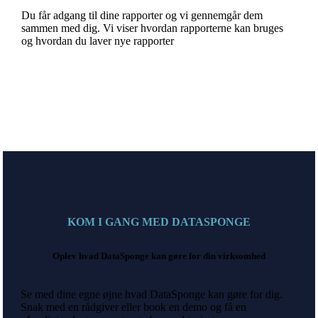
Du får adgang til dine rapporter og vi gennemgår dem
sammen med dig. Vi viser hvordan rapporterne kan bruges
og hvordan du laver nye rapporter
KOM I GANG MED DATASPONGE
Oplev hvad DataSponge kan gøre for din virksomhed
Se med dine egne øjne hvad DataSponge kan gøre for dig.
Snak med en rådgiver eller book en demo og få en