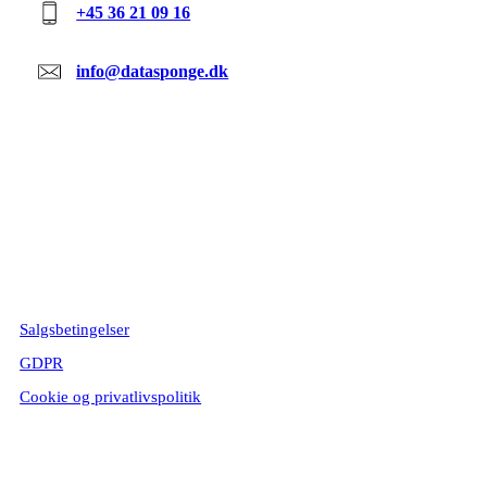
+45 36 21 09 16
info@datasponge.dk
©
2026
DataSponge ApS – CVR 42431540
©
2026
DataSponge Consulting ApS – CVR 35473084
Salgsbetingelser
GDPR
Cookie og privatlivspolitik