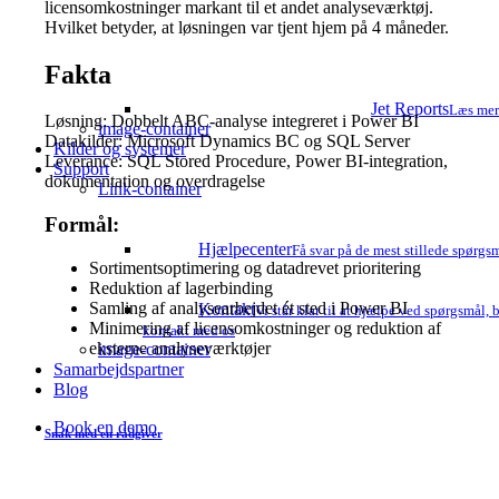
licensomkostninger markant til et andet analyseværktøj.
Hvilket betyder, at løsningen var tjent hjem på 4 måneder.
Fakta
Jet Reports
Læs mere
Løsning: Dobbelt ABC-analyse integreret i Power BI
image-container
Datakilder: Microsoft Dynamics BC og SQL Server
Kilder og systemer
Leverance: SQL Stored Procedure, Power BI-integration,
Support
dokumentation og overdragelse
Link-container
Formål:
Hjælpecenter
Få svar på de mest stillede spørgsm
Sortimentsoptimering og datadrevet prioritering
Reduktion af lagerbinding
Samling af analysearbejdet ét sted i Power BI
Kontakt
Vi står klar til at hjælpe ved spørgsmål,
Minimering af licensomkostninger og reduktion af
kontakt med os
eksterne analyseværktøjer
image-container
Samarbejdspartner
Blog
Book en demo
Snak med en rådgiver