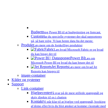
Budget
Brug Power BI til at budgettering og forecast.
Custom
Har du specielle systemer der skal rapporteres
på, så bare rolig. Vi kan hente data fra det meste.
Produkt
Læs mere om de forskellige produkter
Fabric
Læs hvad Microsoft Fabric er og hvad
du kan bruge det til
Power BI
Læs om
Microsoft Power BI og hvad du kan bruge det til
Jet Reports
Læs mere om hvad Jet
Reports kan bruges til
image-container
Kilder og systemer
Support
Link-container
Hjælpecenter
Få svar på de mest stillede spørgsmål og
skriv direkte til os i chatten
Kontakt
Vi står klar til at hjælpe ved spørgsmål, booking
af demo eller hvis du blot ønsker at komme i kontakt med