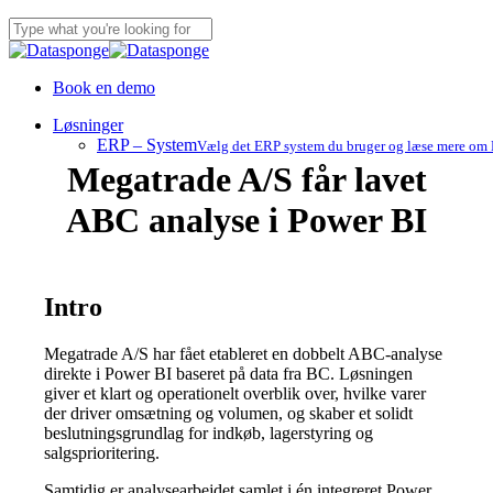
Skip
to
Close
main
Search
content
Book en demo
Menu
Løsninger
ERP – System
Vælg det ERP system du bruger og læse mere om B
Megatrade A/S får lavet
ABC analyse i Power BI
Intro
Megatrade A/S har fået etableret en dobbelt ABC-analyse
direkte i Power BI baseret på data fra BC. Løsningen
giver et klart og operationelt overblik over, hvilke varer
der driver omsætning og volumen, og skaber et solidt
beslutningsgrundlag for indkøb, lagerstyring og
salgsprioritering.
Samtidig er analysearbejdet samlet i én integreret Power