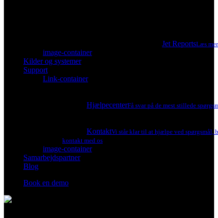
Jet Reports
Læs mere
image-container
Kilder og systemer
Support
Link-container
Hjælpecenter
Få svar på de mest stillede spørgsm
Kontakt
Vi står klar til at hjælpe ved spørgsmål,
kontakt med os
image-container
Samarbejdspartner
Blog
Book en demo