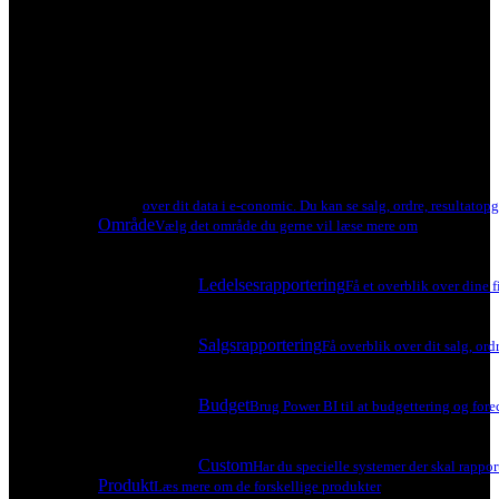
over dit data i e-conomic. Du kan se salg, ordre, resultatop
Område
Vælg det område du gerne vil læse mere om
Ledelsesrapportering
Få et overblik over dine f
Salgsrapportering
Få overblik over dit salg, ord
Budget
Brug Power BI til at budgettering og forec
Custom
Har du specielle systemer der skal rapport
Produkt
Læs mere om de forskellige produkter