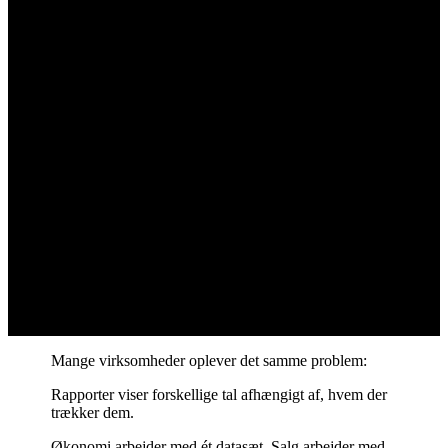
Mange virksomheder oplever det samme problem:
Rapporter viser forskellige tal afhængigt af, hvem der
trækker dem.
Økonomi arbejder med ét datasæt. Salg arbejder med