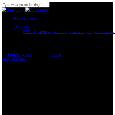
Skip
to
Close
main
Search
content
Book en demo
Sådan skaber Microsoft Fabric
Menu
Løsninger
bedre datakvalitet og
ERP – System
Vælg det ERP system du bruger og læse mere om B
governance
By
Henrik Lyngsø
2026-06-05
Fabric
4 min read
No Comments